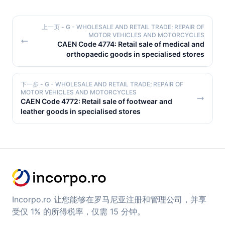
上一页
- G - WHOLESALE AND RETAIL TRADE; REPAIR OF
MOTOR VEHICLES AND MOTORCYCLES
CAEN Code 4774: Retail sale of medical and
orthopaedic goods in specialised stores
下一步
- G - WHOLESALE AND RETAIL TRADE; REPAIR OF
MOTOR VEHICLES AND MOTORCYCLES
CAEN Code 4772: Retail sale of footwear and
leather goods in specialised stores
Incorpo.ro 让您能够在罗马尼亚注册和管理公司，并享
受仅 1% 的所得税率，仅需 15 分钟。