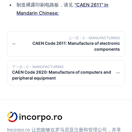
制造裸露印刷电路板，请见
"CAEN 2611" in
Mandarin Chinese:
上一页
- C - MANUFACTURING
CAEN Code 2611: Manufacture of electronic
components
下一步
- C - MANUFACTURING
CAEN Code 2620: Manufacture of computers and
peripheral equipment
Incorpo.ro 让您能够在罗马尼亚注册和管理公司，并享