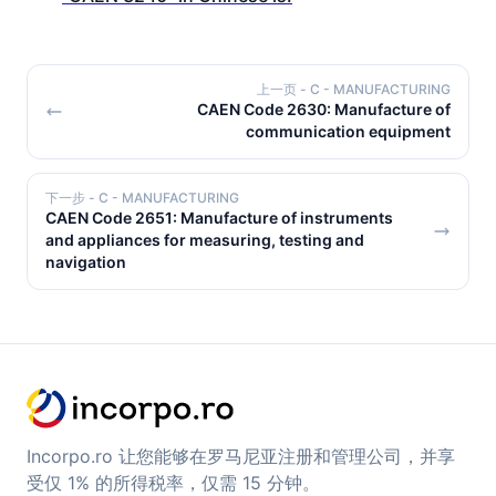
上一页
- C - MANUFACTURING
CAEN Code 2630: Manufacture of
communication equipment
下一步
- C - MANUFACTURING
CAEN Code 2651: Manufacture of instruments
and appliances for measuring, testing and
navigation
Incorpo.ro 让您能够在罗马尼亚注册和管理公司，并享
受仅 1% 的所得税率，仅需 15 分钟。