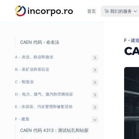
主要内容
首页
🚀 我们的服务
F - 建
CAE
CAEN 代码 - 命名法
C
A - 农业、林业和渔业
B - 采矿业和采石业
C - 制造业
D - 电力、煤气、蒸汽和空调供应
E - 水供应、污水管理和修复活动
F - 建造
CAEN 代码 4313：测试钻孔和钻探