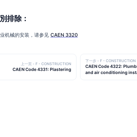
別排除：
工业机械的安装，请参见
CAEN 3320
下一步
- F - CONSTRUCTION
上一页
- F - CONSTRUCTION
CAEN Code 4322: Plumbi
CAEN Code 4331: Plastering
and air conditioning inst