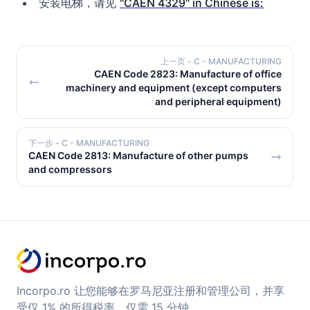
安装电梯，请见
"CAEN 4329" in Chinese is:
上一页
- C - MANUFACTURING
CAEN Code 2823: Manufacture of office
machinery and equipment (except computers
and peripheral equipment)
下一步
- C - MANUFACTURING
CAEN Code 2813: Manufacture of other pumps
and compressors
Incorpo.ro 让您能够在罗马尼亚注册和管理公司，并享
受仅 1% 的所得税率，仅需 15 分钟。