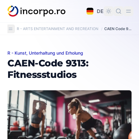
alt springen
DE
R - ARTS ENTERTAINMENT AND RECREATION
/
CAEN Code 9313: Fitness facilities
R - Kunst, Unterhaltung und Erholung
CAEN-Code 9313: Fitnessstudios
CAEN-Code 9313:
Fitnessstudios