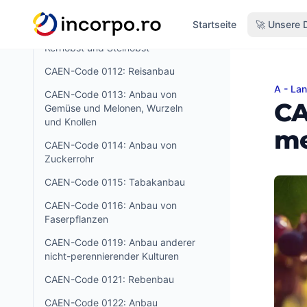
Süßwasseraquakultur
alt springen
Startseite
🚀 Unsere 
CAEN-Code 0124: Anbau von
Kernobst und Steinobst
CAEN-Code 0112: Reisanbau
A - Lan
CAEN-
CAEN-Code 0113: Anbau von
CA
Gemüse und Melonen, Wurzeln
und Knollen
me
CAEN-Code 0114: Anbau von
Zuckerrohr
CAEN-Code 0115: Tabakanbau
CAEN-Code 0116: Anbau von
Faserpflanzen
CAEN-Code 0119: Anbau anderer
nicht-perennierender Kulturen
CAEN-Code 0121: Rebenbau
CAEN-Code 0122: Anbau