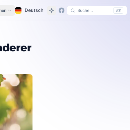
Deutsch
men
Suche...
⌘K
nderer