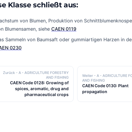
se Klasse schließt aus:
achstum von Blumen, Produktion von Schnittblumenknosp
on Blumensamen, siehe
CAEN 0119
as Sammeln von Baumsaft oder gummiartigen Harzen in der 
AEN 0230
Zurück
- A - AGRICULTURE FORESTRY
Weiter
- A - AGRICULTURE 
AND FISHING
AND FISHING
CAEN Code 0128: Growing of
CAEN Code 0130: Plant
spices, aromatic, drug and
propagation
pharmaceutical crops