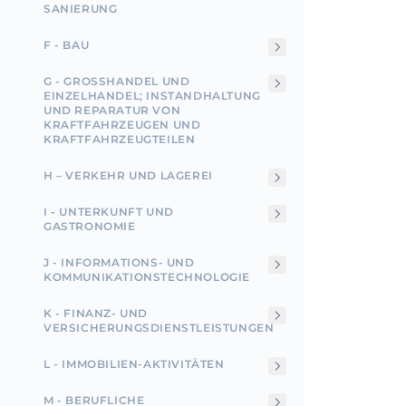
SANIERUNG
F - BAU
G - GROSSHANDEL UND E
INZELHANDEL; INSTANDHALTUNG U
ND REPARATUR VON K
RAFTFAHRZEUGEN UND K
RAFTFAHRZEUGTEILEN
H – VERKEHR UND LAGEREI
I - UNTERKUNFT UND
GASTRONOMIE
J - INFORMATIONS- UND
KOMMUNIKATIONSTECHNOLOGIE
K - FINANZ- UND
VERSICHERUNGSDIENSTLEISTUNGEN
L - IMMOBILIEN-AKTIVITÄTEN
M - BERUFLICHE