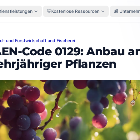
Dienstleistungen
💡Kostenlose Ressourcen
🏬 Unterneh
d- und Forstwirtschaft und Fischerei
Code 0129: Anbau anderer mehrjähriger Pflanzen
EN-Code 0129: Anbau a
hrjähriger Pflanzen