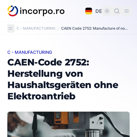
alt springen
DE
C - MANUFACTURING
/
CAEN Code 2752: Manufacture of non-electric domestic appliances
C - MANUFACTURING
CAEN-Code 2752: Herstellung von Haushaltsgeräten o
CAEN-Code 2752:
Herstellung von
Haushaltsgeräten ohne
Elektroantrieb