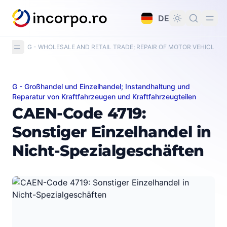
alt springen
DE
G - WHOLESALE AND RETAIL TRADE; REPAIR OF MOTOR VEHICLE
G - Großhandel und Einzelhandel; Instandhaltung und
CAEN-Code 4719: Sonstiger Einzelhandel in Nicht-Spez
Reparatur von Kraftfahrzeugen und Kraftfahrzeugteilen
CAEN-Code 4719:
Sonstiger Einzelhandel in
Nicht-Spezialgeschäften