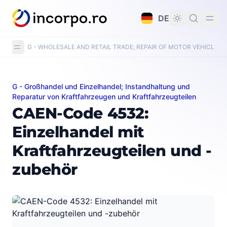
alt springen
DE
G - WHOLESALE AND RETAIL TRADE; REPAIR OF MOTOR VEHICLE
G - Großhandel und Einzelhandel; Instandhaltung und
CAEN-Code 4532: Einzelhandel mit Kraftfahrzeugteile
Reparatur von Kraftfahrzeugen und Kraftfahrzeugteilen
CAEN-Code 4532:
Einzelhandel mit
Kraftfahrzeugteilen und -
zubehör