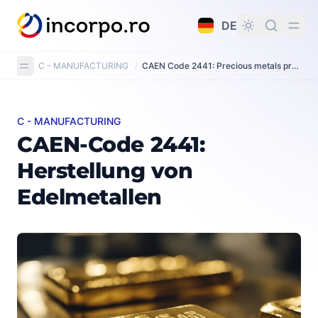
alt springen
DE
C - MANUFACTURING
/
CAEN Code 2441: Precious metals production
C - MANUFACTURING
CAEN-Code 2441: Herstellung von Edelmetallen
CAEN-Code 2441:
Herstellung von
Edelmetallen