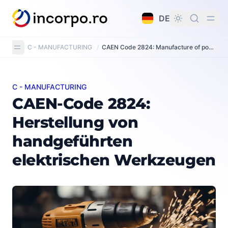
alt springen
DE
C - MANUFACTURING
/
CAEN Code 2824: Manufacture of power-driven hand tools
C - MANUFACTURING
CAEN-Code 2824: Herstellung von handgeführten ele
CAEN-Code 2824:
Herstellung von
handgeführten
elektrischen Werkzeugen