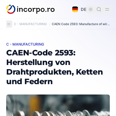
alt springen
DE
C - MANUFACTURING
/
CAEN Code 2593: Manufacture of wire products, chain and springs
C - MANUFACTURING
CAEN-Code 2593: Herstellung von Drahtprodukten, K
CAEN-Code 2593:
Herstellung von
Drahtprodukten, Ketten
und Federn