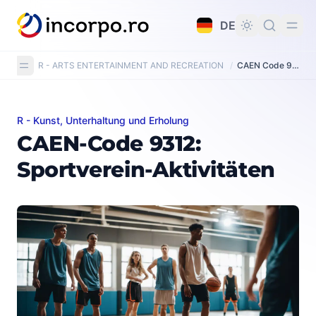
alt springen
DE
R - ARTS ENTERTAINMENT AND RECREATION
/
CAEN Code 9312: Activities of sport clubs
R - Kunst, Unterhaltung und Erholung
CAEN-Code 9312: Sportverein-Aktivitäten
CAEN-Code 9312:
Sportverein-Aktivitäten