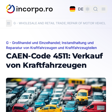
alt springen
DE
G - WHOLESALE AND RETAIL TRADE; REPAIR OF MOTOR VEHICLE
G - Großhandel und Einzelhandel; Instandhaltung und
CAEN-Code 4511: Verkauf von Kraftfahrzeugen
Reparatur von Kraftfahrzeugen und Kraftfahrzeugteilen
CAEN-Code 4511: Verkauf
von Kraftfahrzeugen