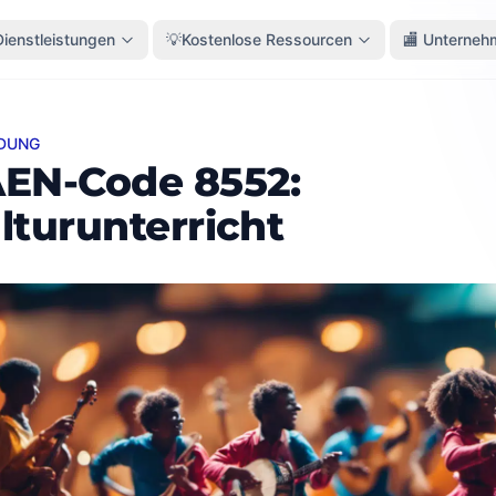
Dienstleistungen
💡Kostenlose Ressourcen
🏬 Unterneh
LDUNG
Code 8552: Kulturunterricht
EN-Code 8552:
lturunterricht