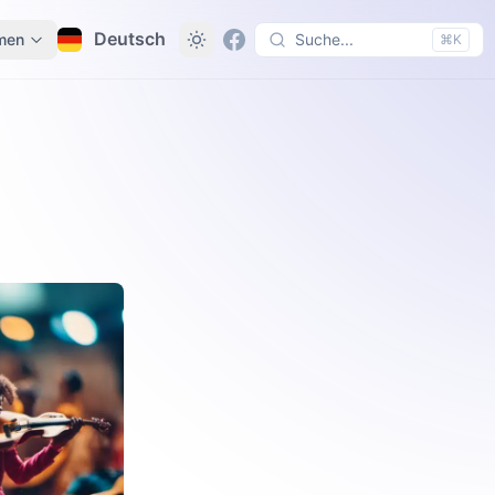
Deutsch
men
Suche...
⌘K