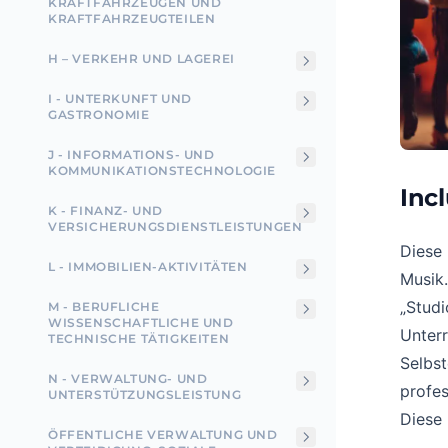
RAFTFAHRZEUGEN UND K
RAFTFAHRZEUGTEILEN
H – VERKEHR UND LAGEREI
I - UNTERKUNFT UND
GASTRONOMIE
J - INFORMATIONS- UND
KOMMUNIKATIONSTECHNOLOGIE
Inc
K - FINANZ- UND
VERSICHERUNGSDIENSTLEISTUNGEN
Diese 
L - IMMOBILIEN-AKTIVITÄTEN
Musik.
„Studi
M - BERUFLICHE
WISSENSCHAFTLICHE UND
Unterr
TECHNISCHE TÄTIGKEITEN
Selbst
N - VERWALTUNG- UND
profes
UNTERSTÜTZUNGSLEISTUNG
Diese 
ÖFFENTLICHE VERWALTUNG UND