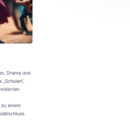
ten, Drama und
s „Schulen“,
nisierten
t zu einem
labschluss.