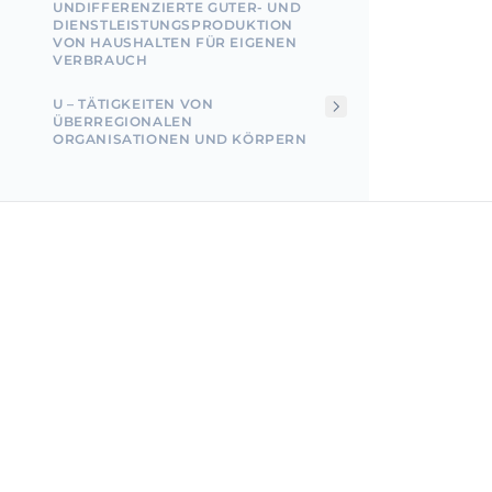
UNDIFFERENZIERTE GUTER- UND
DIENSTLEISTUNGSPRODUKTION
VON HAUSHALTEN FÜR EIGENEN
VERBRAUCH
U – TÄTIGKEITEN VON
ÜBERREGIONALEN
ORGANISATIONEN UND KÖRPERN
Incorpo.ro ermöglicht es Ihnen, Unternehmen in Rum
zu registrieren und zu verwalten und von nur 1 %
Einkommensteuer zu profitieren, und das in nur 15
Minuten.