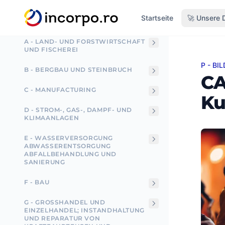
alt springen
CAEN-Codes - Nomenklatur
Startseite
🚀 Unsere 
A - LAND- UND FORSTWIRTSCHAFT
UND FISCHEREI
P - BI
CAEN-
B - BERGBAU UND STEINBRUCH
CA
C - MANUFACTURING
Ku
D - STROM-, GAS-, DAMPF- UND
KLIMAANLAGEN
E - WASSERVERSORGUNG
ABWASSERENTSORGUNG
ABFALLBEHANDLUNG UND
SANIERUNG
F - BAU
G - GROSSHANDEL UND E
INZELHANDEL; INSTANDHALTUNG U
ND REPARATUR VON K