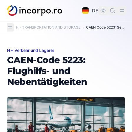
alt springen
DE
H - TRANSPORTATION AND STORAGE
/
CAEN Code 5223: Service activities incidental to air transportation
H – Verkehr und Lagerei
CAEN-Code 5223: Flughilfs- und Nebentätigkeiten
CAEN-Code 5223:
Flughilfs- und
Nebentätigkeiten