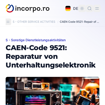
alt springen
DE
S - OTHER SERVICE ACTIVITIES
/
CAEN Code 9521: Repair of consumer electronics
S - Sonstige Dienstleistungsaktivitäten
CAEN-Code 9521: Reparatur von Unterhaltungselektro
CAEN-Code 9521:
Reparatur von
Unterhaltungselektronik