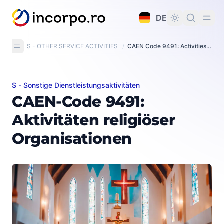
alt springen
DE
S - OTHER SERVICE ACTIVITIES
/
CAEN Code 9491: Activities of religious organisations
S - Sonstige Dienstleistungsaktivitäten
CAEN-Code 9491: Aktivitäten religiöser Organisationen
CAEN-Code 9491:
Aktivitäten religiöser
Organisationen