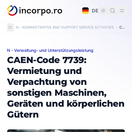
alt springen
DE
N - ADMINISTRATIVE AND SUPPORT SERVICE ACTIVITIES
/
CAEN Code 7739: Renting and leasing of other machinery, equipment and tangible goods n.e.c.
N - Verwaltung- und Unterstützungsleistung
CAEN-Code 7739: Vermietung und Verpachtung von so
CAEN-Code 7739:
Vermietung und
Verpachtung von
sonstigen Maschinen,
Geräten und körperlichen
Gütern