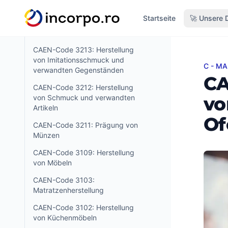
von Sportartikeln
alt springen
Startseite
🚀 Unsere 
CAEN-Code 3220: Herstellung
von Musikinstrumenten
CAEN-Code 3213: Herstellung
von Imitationsschmuck und
C - M
CAEN-
verwandten Gegenständen
CA
CAEN-Code 3212: Herstellung
vo
von Schmuck und verwandten
Artikeln
Of
CAEN-Code 3211: Prägung von
Münzen
CAEN-Code 3109: Herstellung
von Möbeln
CAEN-Code 3103:
Matratzenherstellung
CAEN-Code 3102: Herstellung
von Küchenmöbeln