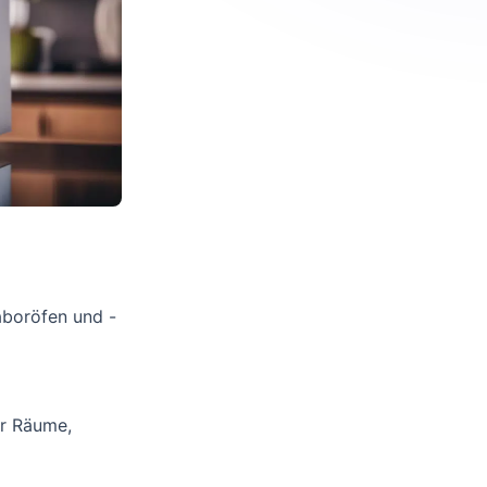
aboröfen und -
ür Räume,