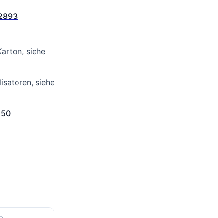
2893
Karton, siehe
isatoren, siehe
250