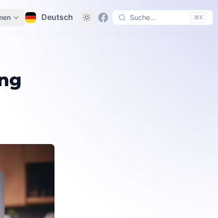
Deutsch
men
Suche...
⌘K
rnern
ung