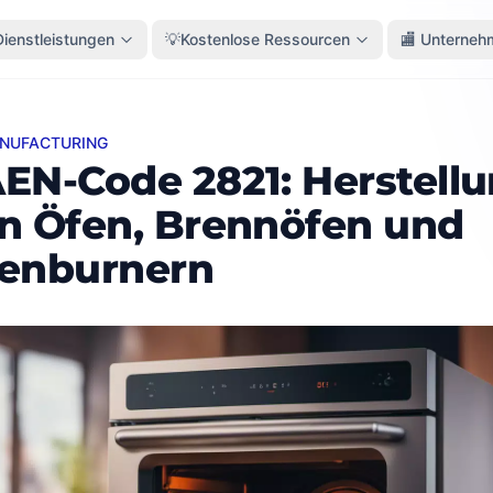
Dienstleistungen
💡Kostenlose Ressourcen
🏬 Unterneh
ANUFACTURING
Code 2821: Herstellung von Öfen, Brennöfen und Ofenbu
EN-Code 2821: Herstell
n Öfen, Brennöfen und
enburnern