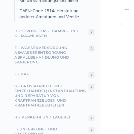
Metallbearbeitungsmaschinen
CAEN-Code 2814: Herstellung
anderer Armaturen und Ventile
D - STROM-, GAS-, DAMPF- UND
KLIMAANLAGEN
E - WASSERVERSORGUNG
ABWASSERENTSORGUNG
ABFALLBEHANDLUNG UND
SANIERUNG
F - BAU
G - GROSSHANDEL UND E
INZELHANDEL; INSTANDHALTUNG U
ND REPARATUR VON K
RAFTFAHRZEUGEN UND K
RAFTFAHRZEUGTEILEN
H – VERKEHR UND LAGEREI
I - UNTERKUNFT UND
GASTRONOMIE