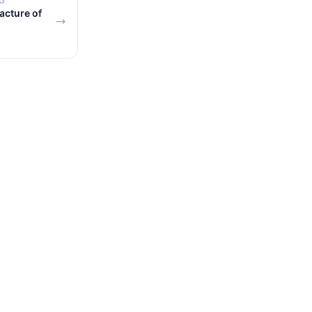
G
cture of