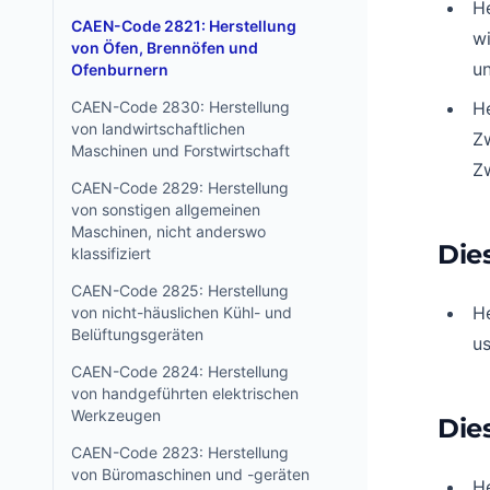
He
CAEN-Code 2821: Herstellung
wi
von Öfen, Brennöfen und
u
Ofenburnern
CAEN-Code 2830: Herstellung
He
von landwirtschaftlichen
Zw
Maschinen und Forstwirtschaft
Z
CAEN-Code 2829: Herstellung
von sonstigen allgemeinen
Maschinen, nicht anderswo
Die
klassifiziert
CAEN-Code 2825: Herstellung
H
von nicht-häuslichen Kühl- und
Belüftungsgeräten
u
CAEN-Code 2824: Herstellung
von handgeführten elektrischen
Werkzeugen
Die
CAEN-Code 2823: Herstellung
von Büromaschinen und -geräten
He