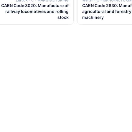
Zurück
- C - MANUFACTURING
Weiter
- C - MANUFACTURIN
CAEN Code 3020: Manufacture of
CAEN Code 2830: Manufa
railway locomotives and rolling
agricultural and forestry
stock
machinery