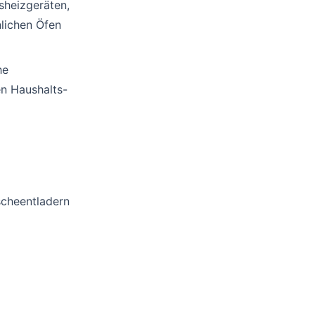
sheizgeräten,
lichen Öfen
he
n Haushalts-
scheentladern