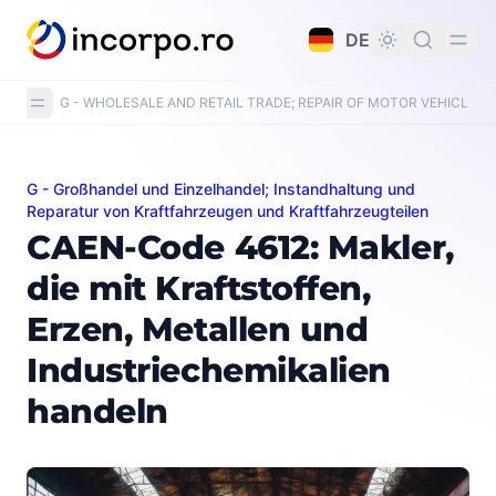
alt springen
DE
G - WHOLESALE AND RETAIL TRADE; REPAIR OF MOTOR VEHICLE
G - Großhandel und Einzelhandel; Instandhaltung und
CAEN-Code 4612: Makler, die mit Kraftstoffen, Erzen, 
Reparatur von Kraftfahrzeugen und Kraftfahrzeugteilen
CAEN-Code 4612: Makler,
die mit Kraftstoffen,
Erzen, Metallen und
Industriechemikalien
handeln