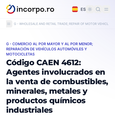
do principal
ES
G - WHOLESALE AND RETAIL TRADE; REPAIR OF MOTOR VEHICLE
G - COMERCIO AL POR MAYOR Y AL POR MENOR;
Código CAEN 4612: Agentes involucrados en la venta d
REPARACIÓN DE VEHÍCULOS AUTOMÓVILES Y
MOTOCICLETAS
Código CAEN 4612:
Agentes involucrados en
la venta de combustibles,
minerales, metales y
productos químicos
industriales