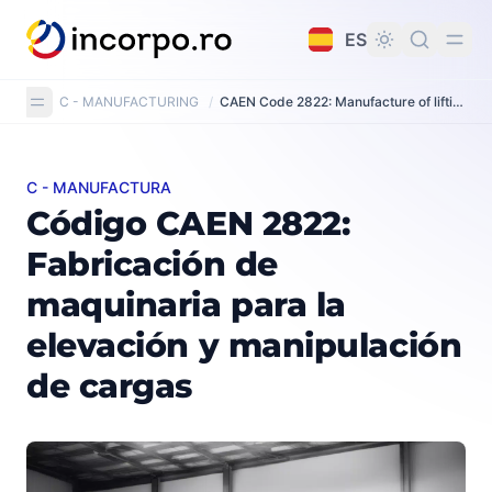
do principal
ES
C - MANUFACTURING
/
CAEN Code 2822: Manufacture of lifting and handling equipment
C - MANUFACTURA
Código CAEN 2822: Fabricación de maquinaria para la 
Código CAEN 2822:
Fabricación de
maquinaria para la
elevación y manipulación
de cargas