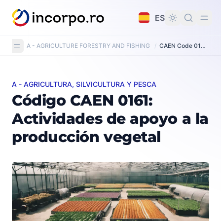
do principal
ES
A - AGRICULTURE FORESTRY AND FISHING
/
CAEN Code 0161: Support activities for crop production
A - AGRICULTURA, SILVICULTURA Y PESCA
Código CAEN 0161: Actividades de apoyo a la producci
Código CAEN 0161:
Actividades de apoyo a la
producción vegetal