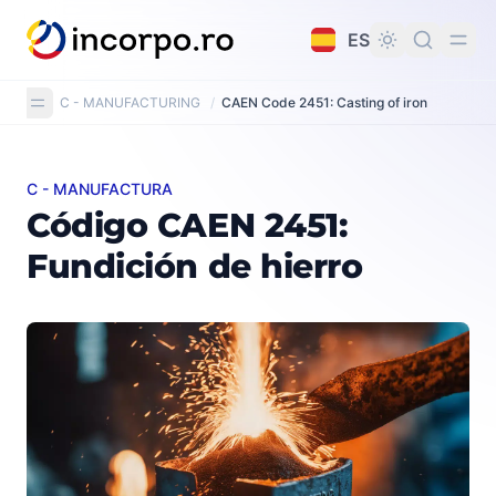
do principal
ES
C - MANUFACTURING
/
CAEN Code 2451: Casting of iron
C - MANUFACTURA
Código CAEN 2451: Fundición de hierro
Código CAEN 2451:
Fundición de hierro