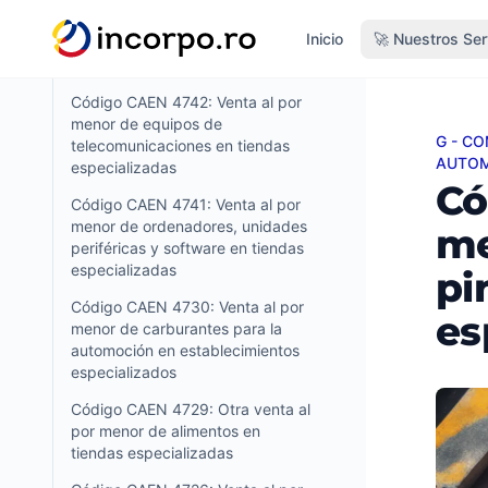
Código CAEN 4743: Venta al por
do principal
Inicio
🚀 Nuestros Ser
menor de equipos de audio y
vídeo en tiendas especializadas
Código CAEN 4742: Venta al por
menor de equipos de
G - C
Código
telecomunicaciones en tiendas
AUTOM
especializadas
Có
Código CAEN 4741: Venta al por
menor de ordenadores, unidades
me
periféricas y software en tiendas
especializadas
pi
Código CAEN 4730: Venta al por
es
menor de carburantes para la
automoción en establecimientos
especializados
Código CAEN 4729: Otra venta al
por menor de alimentos en
tiendas especializadas