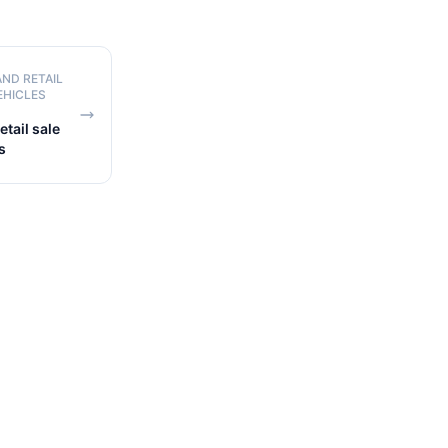
AND RETAIL
EHICLES
tail sale
s