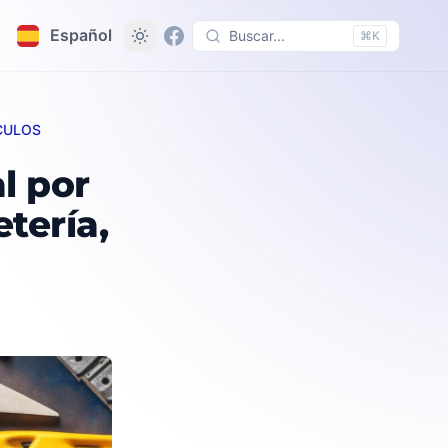
Español
Buscar...
⌘K
CULOS
pintura y vidrio en tiendas especializadas
l por
tería,