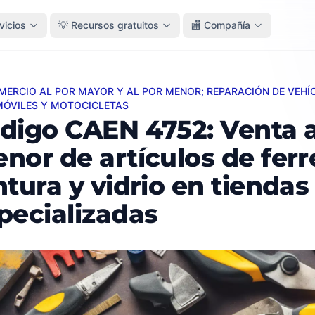
vicios
💡 Recursos gratuitos
🏬 Compañía
OMERCIO AL POR MAYOR Y AL POR MENOR; REPARACIÓN DE VEHÍ
 CAEN 4752: Venta al por menor de artículos de ferretería, 
ÓVILES Y MOTOCICLETAS
digo CAEN 4752: Venta a
nor de artículos de ferre
ntura y vidrio en tiendas
pecializadas