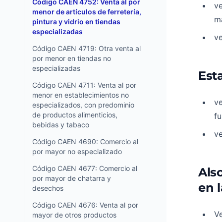
Código CAEN 4752: Venta al por
ve
menor de artículos de ferretería,
ma
pintura y vidrio en tiendas
especializadas
ve
Código CAEN 4719: Otra venta al
por menor en tiendas no
especializadas
Est
Código CAEN 4711: Venta al por
menor en establecimientos no
ve
especializados, con predominio
de productos alimenticios,
f
bebidas y tabaco
v
Código CAEN 4690: Comercio al
por mayor no especializado
Código CAEN 4677: Comercio al
Als
por mayor de chatarra y
en l
desechos
Código CAEN 4676: Venta al por
Ve
mayor de otros productos