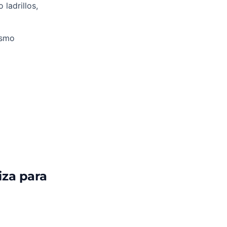
ladrillos,
ismo
iza para