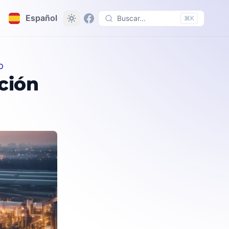
Español
Buscar...
⌘K
O
ción