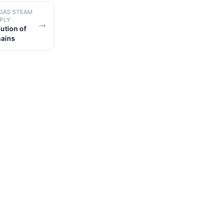
Y GAS STEAM
PLY
ution of
mains