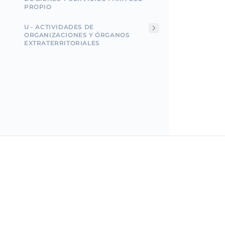
PROPIO
U - ACTIVIDADES DE
ORGANIZACIONES Y ÓRGANOS
EXTRATERRITORIALES
Incorpo.ro te permite registrar y administrar negoci
Rumania, y beneficiarte de un impuesto sobre la ren
solo el 1%, en solo 15 minutos.