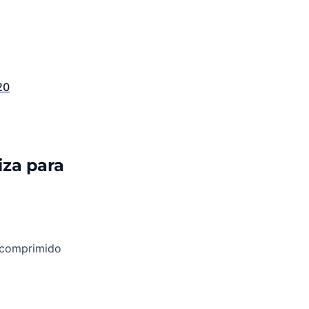
20
iza para
l comprimido