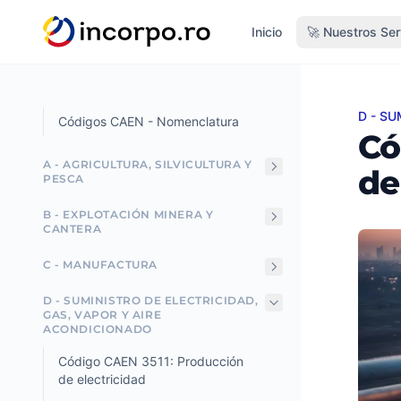
do principal
Inicio
🚀 Nuestros Ser
D - SU
Códig
Códigos CAEN - Nomenclatura
Có
A - AGRICULTURA, SILVICULTURA Y
de
PESCA
B - EXPLOTACIÓN MINERA Y
CANTERA
C - MANUFACTURA
D - SUMINISTRO DE ELECTRICIDAD,
GAS, VAPOR Y AIRE
ACONDICIONADO
Código CAEN 3511: Producción
de electricidad