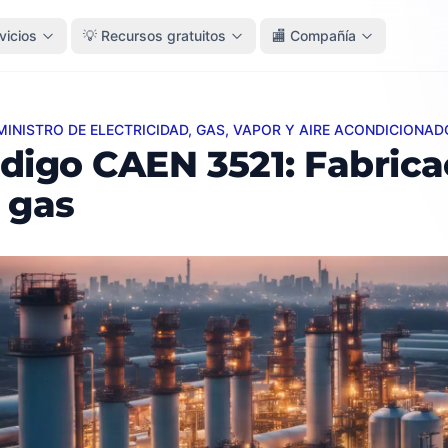
vicios
💡 Recursos gratuitos
🏬 Compañía
MINISTRO DE ELECTRICIDAD, GAS, VAPOR Y AIRE ACONDICIONAD
o CAEN 3521: Fabricación de gas
digo CAEN 3521: Fabrica
 gas