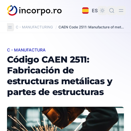
do principal
ES
C - MANUFACTURING
/
CAEN Code 2511: Manufacture of metal structures and parts of structures
C - MANUFACTURA
Código CAEN 2511: Fabricación de estructuras metálicas
Código CAEN 2511:
Fabricación de
estructuras metálicas y
partes de estructuras