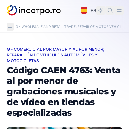
do principal
ES
G - WHOLESALE AND RETAIL TRADE; REPAIR OF MOTOR VEHICLE
G - COMERCIO AL POR MAYOR Y AL POR MENOR;
Código CAEN 4763: Venta al por menor de grabaciones 
REPARACIÓN DE VEHÍCULOS AUTOMÓVILES Y
MOTOCICLETAS
Código CAEN 4763: Venta
al por menor de
grabaciones musicales y
de vídeo en tiendas
especializadas