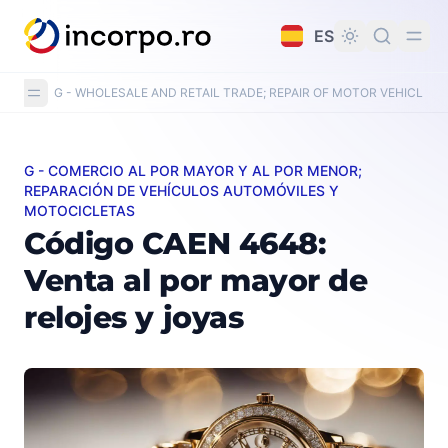
do principal
ES
G - WHOLESALE AND RETAIL TRADE; REPAIR OF MOTOR VEHICLE
G - COMERCIO AL POR MAYOR Y AL POR MENOR;
Código CAEN 4648: Venta al por mayor de relojes y joy
REPARACIÓN DE VEHÍCULOS AUTOMÓVILES Y
MOTOCICLETAS
Código CAEN 4648:
Venta al por mayor de
relojes y joyas