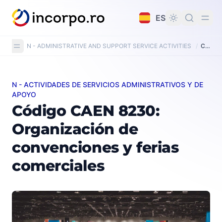
do principal
ES
N - ADMINISTRATIVE AND SUPPORT SERVICE ACTIVITIES
/
CAEN Code 8230: Organisation of conventions and trade shows
N - ACTIVIDADES DE SERVICIOS ADMINISTRATIVOS Y DE
Código CAEN 8230: Organización de convenciones y fer
APOYO
Código CAEN 8230:
Organización de
convenciones y ferias
comerciales