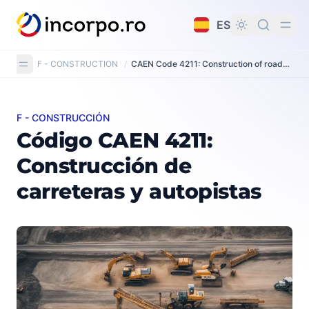
do principal
ES
F - CONSTRUCTION
/
CAEN Code 4211: Construction of roads and motorways
F - CONSTRUCCIÓN
Código CAEN 4211: Construcción de carreteras y autopi
Código CAEN 4211:
Construcción de
carreteras y autopistas