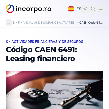
do principal
ES
K - FINANCIAL AND INSURANCE ACTIVITIES
/
CAEN Code 6491: Financial leasing
K - ACTIVIDADES FINANCIERAS Y DE SEGUROS
Código CAEN 6491: Leasing financiero
Código CAEN 6491:
Leasing financiero