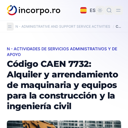
do principal
ES
N - ADMINISTRATIVE AND SUPPORT SERVICE ACTIVITIES
/
CAEN Code 7732: Renting and leasing of construction and civil engineering machinery and equipment
N - ACTIVIDADES DE SERVICIOS ADMINISTRATIVOS Y DE
Código CAEN 7732: Alquiler y arrendamiento de maquinar
APOYO
Código CAEN 7732:
Alquiler y arrendamiento
de maquinaria y equipos
para la construcción y la
ingeniería civil