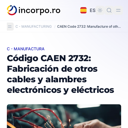
do principal
ES
C - MANUFACTURING
/
CAEN Code 2732: Manufacture of other electronic and electric wires and cables
C - MANUFACTURA
Código CAEN 2732: Fabricación de otros cables y alambr
Código CAEN 2732:
Fabricación de otros
cables y alambres
electrónicos y eléctricos