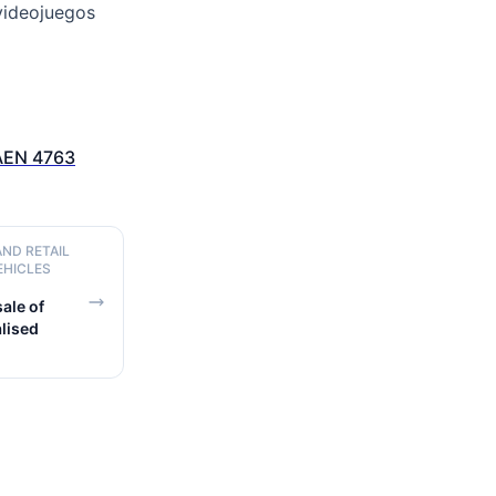
 videojuegos
EN 4763
AND RETAIL
EHICLES
ale of
alised