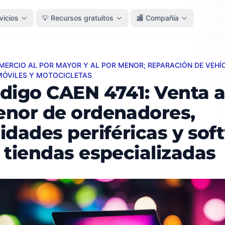
vicios
💡 Recursos gratuitos
🏬 Compañía
OMERCIO AL POR MAYOR Y AL POR MENOR; REPARACIÓN DE VEHÍ
 CAEN 4741: Venta al por menor de ordenadores, unidades 
ÓVILES Y MOTOCICLETAS
digo CAEN 4741: Venta a
nor de ordenadores,
idades periféricas y sof
 tiendas especializadas