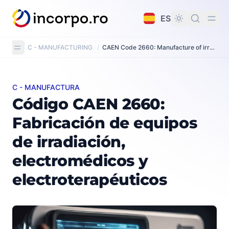
do principal
ES
C - MANUFACTURING
/
CAEN Code 2660: Manufacture of irradiation, electromedical and electrotherapeutic equipment
C - MANUFACTURA
Código CAEN 2660: Fabricación de equipos de irradiaci
Código CAEN 2660:
Fabricación de equipos
de irradiación,
electromédicos y
electroterapéuticos