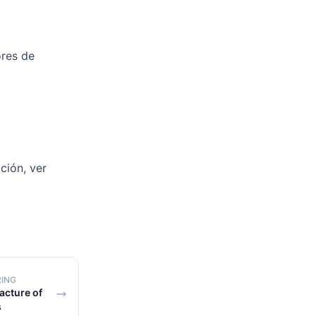
ores de
ción, ver
RING
cture of
s