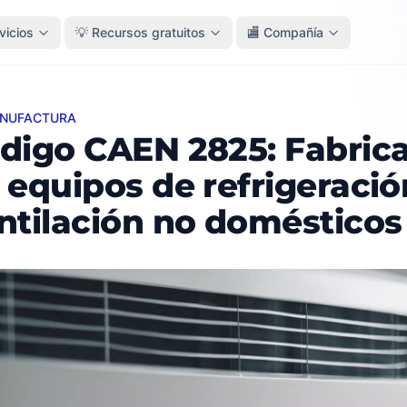
vicios
💡 Recursos gratuitos
🏬 Compañía
ANUFACTURA
 CAEN 2825: Fabricación de equipos de refrigeración y ve
digo CAEN 2825: Fabric
 equipos de refrigeració
ntilación no domésticos