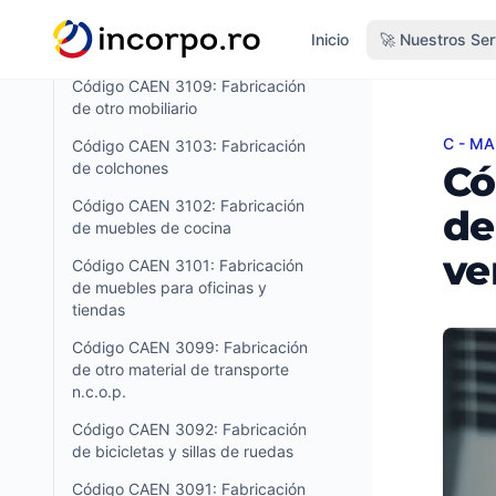
do principal
Código CAEN 3211: Acuñación de
Inicio
🚀 Nuestros Ser
monedas
Código CAEN 3109: Fabricación
de otro mobiliario
C - M
Código
Código CAEN 3103: Fabricación
Có
de colchones
Código CAEN 3102: Fabricación
de
de muebles de cocina
ve
Código CAEN 3101: Fabricación
de muebles para oficinas y
tiendas
Código CAEN 3099: Fabricación
de otro material de transporte
n.c.o.p.
Código CAEN 3092: Fabricación
de bicicletas y sillas de ruedas
Código CAEN 3091: Fabricación