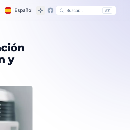
Español
Buscar...
⌘K
ntilación no domésticos
ación
n y