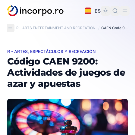
do principal
ES
R - ARTS ENTERTAINMENT AND RECREATION
/
CAEN Code 9200: Gambling and betting activities
R - ARTES, ESPECTÁCULOS Y RECREACIÓN
Código CAEN 9200: Actividades de juegos de azar y ap
Código CAEN 9200:
Actividades de juegos de
azar y apuestas