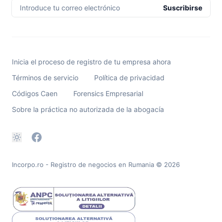
Introduce tu correo electrónico
Suscribirse
Inicia el proceso de registro de tu empresa ahora
Términos de servicio
Política de privacidad
Códigos Caen
Forensics Empresarial
Sobre la práctica no autorizada de la abogacía
Incorpo.ro - Registro de negocios en Rumania
© 2026