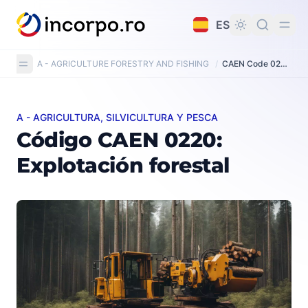
do principal
ES
A - AGRICULTURE FORESTRY AND FISHING
/
CAEN Code 0220: Logging
A - AGRICULTURA, SILVICULTURA Y PESCA
Código CAEN 0220: Explotación forestal
Código CAEN 0220:
Explotación forestal