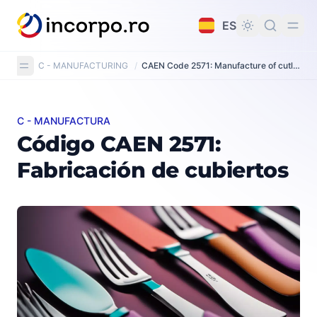
do principal
ES
C - MANUFACTURING
/
CAEN Code 2571: Manufacture of cutlery
C - MANUFACTURA
Código CAEN 2571: Fabricación de cubiertos
Código CAEN 2571:
Fabricación de cubiertos