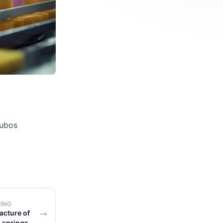
tubos
RING
cture of
d springs