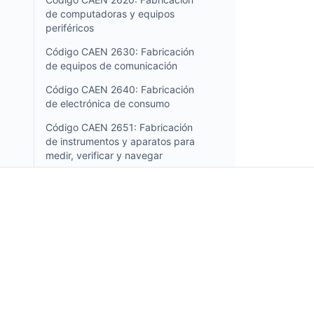
de computadoras y equipos
periféricos
Código CAEN 2630: Fabricación
de equipos de comunicación
Código CAEN 2640: Fabricación
de electrónica de consumo
Código CAEN 2651: Fabricación
de instrumentos y aparatos para
medir, verificar y navegar
Código CAEN 2652: Fabricación
de relojes y relojería
Código CAEN 2660: Fabricación
de equipos de irradiación,
electromédicos y
Incorpo.ro te permite registrar y administrar negoci
electroterapéuticos
Rumania, y beneficiarte de un impuesto sobre la ren
Código CAEN 2670: Fabricación
solo el 1%, en solo 15 minutos.
de instrumentos ópticos y
equipos fotográficos