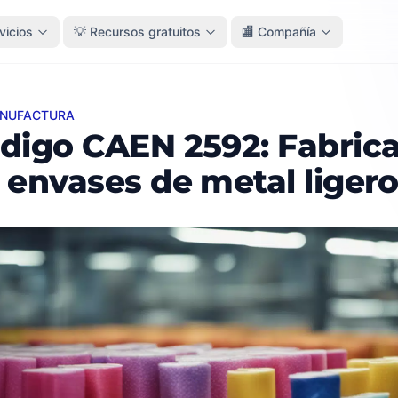
vicios
💡 Recursos gratuitos
🏬 Compañía
ANUFACTURA
o CAEN 2592: Fabricación de envases de metal ligero
digo CAEN 2592: Fabric
 envases de metal liger