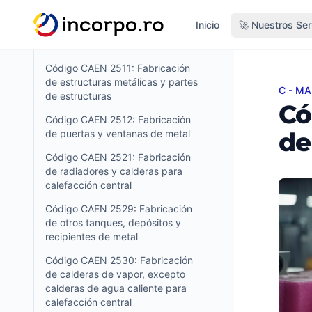
metales ligeros
do principal
Inicio
🚀 Nuestros Ser
Código CAEN 2454: Fundición de
otros metales no ferrosos
Código CAEN 2511: Fabricación
de estructuras metálicas y partes
C - M
Códig
de estructuras
Có
Código CAEN 2512: Fabricación
de
de puertas y ventanas de metal
Código CAEN 2521: Fabricación
de radiadores y calderas para
calefacción central
Código CAEN 2529: Fabricación
de otros tanques, depósitos y
recipientes de metal
Código CAEN 2530: Fabricación
de calderas de vapor, excepto
calderas de agua caliente para
calefacción central