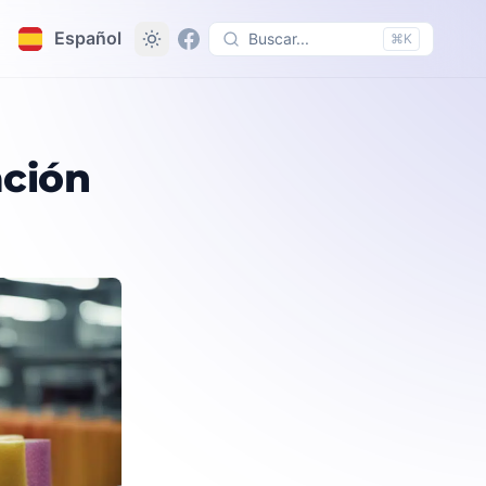
Español
Buscar...
⌘K
ación
o