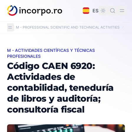
do principal
ES
M - PROFESSIONAL SCIENTIFIC AND TECHNICAL ACTIVITIES
/
CAE
M - ACTIVIDADES CIENTÍFICAS Y TÉCNICAS
Código CAEN 6920: Actividades de contabilidad, teneduría
PROFESIONALES
Código CAEN 6920:
Actividades de
contabilidad, teneduría
de libros y auditoría;
consultoría fiscal