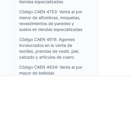
tiendas especializadas
Código CAEN 4753: Venta al por
menor de alfombras, moquetas,
revestimientos de paredes y
suelos en tiendas especializadas
Código CAEN 4616: Agentes
involucrados en la venta de
textiles, prendas de vestir, piel,
calzado y artículos de cuero
Código CAEN 4634: Venta al por
mayor de bebidas
Código CAEN 4633: Venta al por
mayor de productos lácteos,
huevos, aceites y grasas
comestibles
Código CAEN 4632: Venta al por
Incorpo.ro te permite registrar y administrar negoci
mayor de carne y productos
Rumania, y beneficiarte de un impuesto sobre la ren
cárnicos
solo el 1%, en solo 15 minutos.