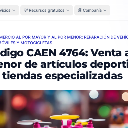
vicios
💡 Recursos gratuitos
🏬 Compañía
OMERCIO AL POR MAYOR Y AL POR MENOR; REPARACIÓN DE VEHÍ
 CAEN 4764: Venta al por menor de artículos deportivos e
ÓVILES Y MOTOCICLETAS
digo CAEN 4764: Venta a
nor de artículos deport
 tiendas especializadas