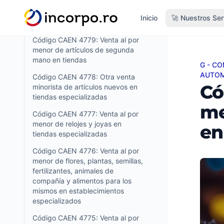
menor en puestos, mercados y
do principal
otros de alimentos, bebidas y
Inicio
🚀 Nuestros Ser
tabaco
Código CAEN 4779: Venta al por
menor de artículos de segunda
mano en tiendas
G - C
Código
AUTOM
Código CAEN 4778: Otra venta
Có
minorista de artículos nuevos en
tiendas especializadas
me
Código CAEN 4777: Venta al por
menor de relojes y joyas en
en
tiendas especializadas
Código CAEN 4776: Venta al por
menor de flores, plantas, semillas,
fertilizantes, animales de
compañía y alimentos para los
mismos en establecimientos
especializados
Código CAEN 4775: Venta al por