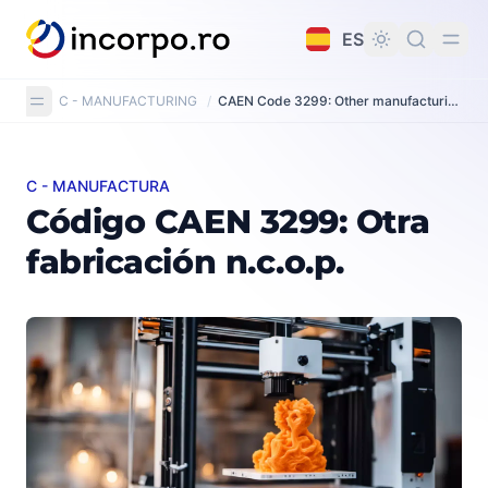
do principal
ES
C - MANUFACTURING
/
CAEN Code 3299: Other manufacturing n.e.c.
C - MANUFACTURA
Código CAEN 3299: Otra fabricación n.c.o.p.
Código CAEN 3299: Otra
fabricación n.c.o.p.