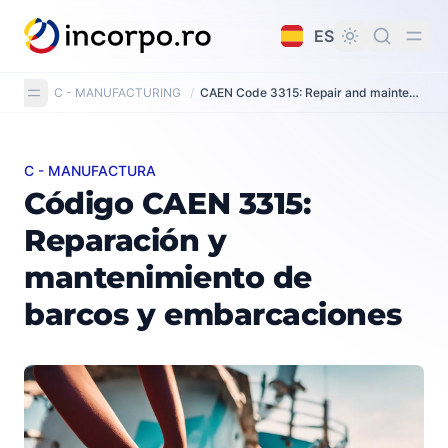
do principal
ES
C - MANUFACTURING
/
CAEN Code 3315: Repair and maintenance of ships and boats
C - MANUFACTURA
Código CAEN 3315: Reparación y mantenimiento de ba
Código CAEN 3315:
Reparación y
mantenimiento de
barcos y embarcaciones