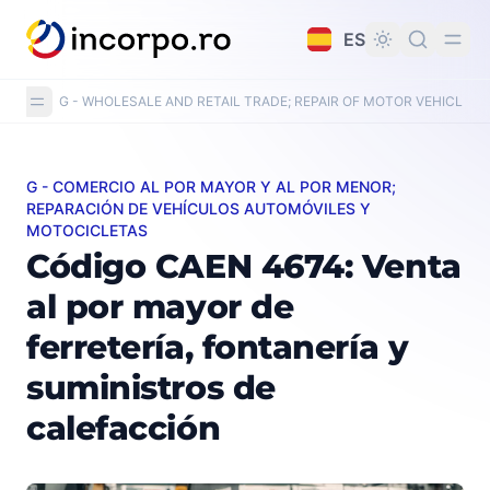
do principal
ES
G - WHOLESALE AND RETAIL TRADE; REPAIR OF MOTOR VEHICLE
G - COMERCIO AL POR MAYOR Y AL POR MENOR;
Código CAEN 4674: Venta al por mayor de ferretería, fo
REPARACIÓN DE VEHÍCULOS AUTOMÓVILES Y
MOTOCICLETAS
Código CAEN 4674: Venta
al por mayor de
ferretería, fontanería y
suministros de
calefacción