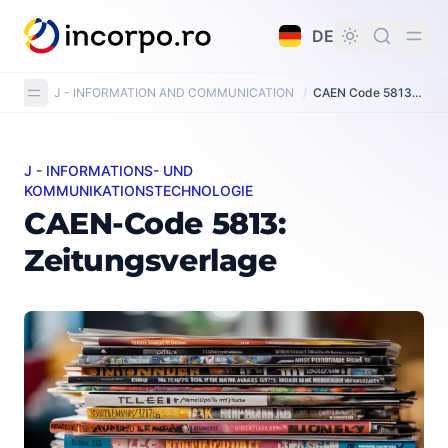
alt springen
DE
J - INFORMATION AND COMMUNICATION
/
CAEN Code 5813: Publishing of newspapers
J - INFORMATIONS- UND
CAEN-Code 5813: Zeitungsverlage
KOMMUNIKATIONSTECHNOLOGIE
CAEN-Code 5813:
Zeitungsverlage