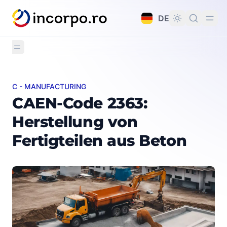
alt springen
DE
C - MANUFACTURING
CAEN-Code 2363: Herstellung von Fertigteilen aus Be
CAEN-Code 2363:
Herstellung von
Fertigteilen aus Beton